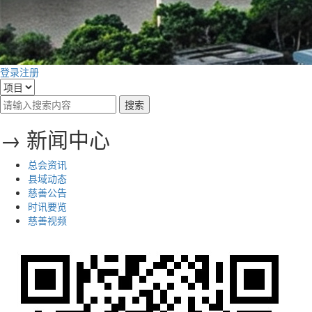
登录
注册
→ 新闻中心
总会资讯
县域动态
慈善公告
时讯要览
慈善视频