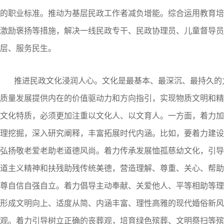
的职业标准。推动为基层民政工作者减负增能。综合运用教育培
激励褒扬等措施，解决一线民政专干、民政协理员、儿童督导员
层、服务民生。
推进民政文化浸润人心。文化是最基本、最深沉、最持久的
质量发展提供内在的价值驱动力和方向指引，实现物质文明和精
文化特质，必须更加注重以文化人、以文育人。一方面，着力加
理挖掘，深入研究阐释，丰富拓展时代内涵。比如，要着力建设
弘扬敬老爱老助老道德风尚。着力传承发展恤孤慈幼文化，引导
道主义精神和扶残助残传统美德，营造理解、尊重、关心、帮助
尊自信自强自立。着力倡导主动奉献、关爱他人、平等相助等理
形成文明向上、适度从简、内涵丰富、理性高雅的现代婚俗新风
观。着力引导树立正确的丧葬观，培育绿色殡葬、文明祭扫等殡