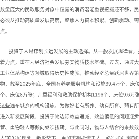
数量庞大的民政服务对象中蕴藏的消费潜能重视挖掘还不够，民
必须从推动高质量发展高度，聚焦人力资本积累、创新驱动、需
点。
投资于人是谋划长远发展的主动选择。从一般发展规律看，
着力点，重在为经济社会发展夯实物质技术基础。过去，通过大
工业体系构建等领域取得历史性成就，推动经济总量跃居世界第
物，截至2025年底，全国有养老服务机构和设施39.4万个、床位
个、床位8万张；儿童福利和救助保护机构1196个、床位9.6万张
这些遍布城乡的机构设施，为做好老有所养、幼有所育、弱有所
进入新发展阶段，投资于物边际效益递减、效益偏低的问题逐步
管、重物轻人等倾向亟须扭转。与此同时，物与人结合的乘数效
人”的发展理念。新形势下，更加重视投资于人，必须加强“物”和