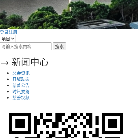
登录
注册
→ 新闻中心
总会资讯
县域动态
慈善公告
时讯要览
慈善视频