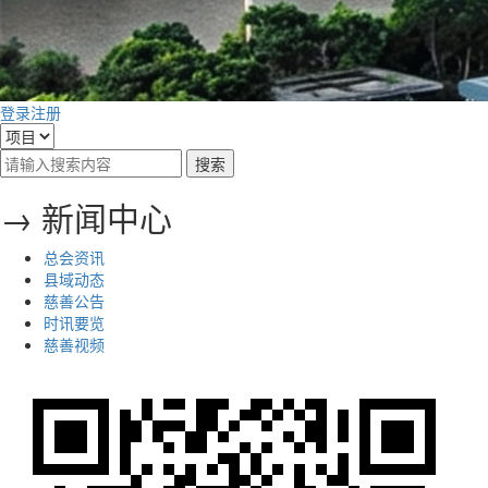
登录
注册
→ 新闻中心
总会资讯
县域动态
慈善公告
时讯要览
慈善视频